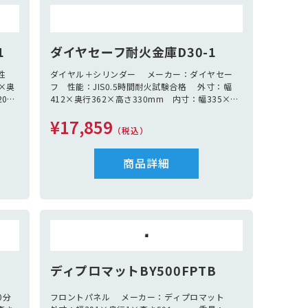
1
ダイヤセーフ耐火金庫D30-1
性
ダイヤル＋シリンダー メーカー：ダイヤセー
2×奥
フ 性能：JIS0.5時間耐火試験合格 外寸：幅
20×
412×奥行362×高さ330mm 内寸：幅335×奥
属
行220×高さ230mm 容量：17L 重量：
¥17,859
29Kg 付属品：引出し1個 鍵2本
（税込）
商品詳細
ディプロマットBY500FPTB
0分
フロントパネル メーカー：ディプロマット