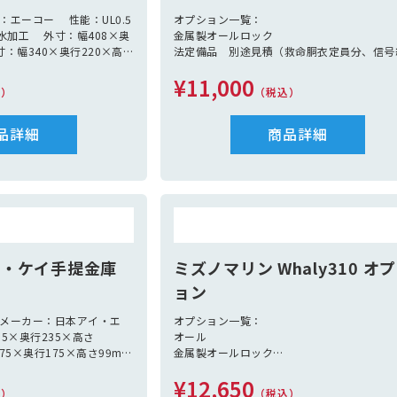
エーコー 性能：UL0.5
オプション一覧：
水加工 外寸：幅408×奥
金属製オールロック
寸：幅340×奥行220×高
法定備品 別途見積（救命胴衣定員分、信号
 重量：8.5Kg 色：ブラッ
炎、黒球、消化バケツ、アンカー、アンカー
¥11,000
：鍵2本 取扱説明書
プ、
込）
（税込）
係船ロープ2本、救命浮環、笛）
品詳細
商品詳細
ス・ケイ手提金庫
ミズノマリン Whaly310 オ
ョン
 メーカー：日本アイ・エ
オプション一覧：
5×奥行235×高さ
オール
75×奥行175×高さ99mm
金属製オールロック
g 色：ダークグレー 1カートン6台入
コンソール（310/370/435）
¥12,650
ベンチボックス（310/370/435）
込）
（税込）