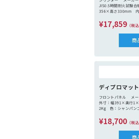
JIS0.5時間耐火試験
356×高さ330mm 
さ230mm 容量：17
¥17,859
引出し1個 鍵2本
（税
商
ディプロマットB
フロントパネル メ
外寸：幅391×奥行1
2Kg 色：シャンパン
¥18,700
（税
商