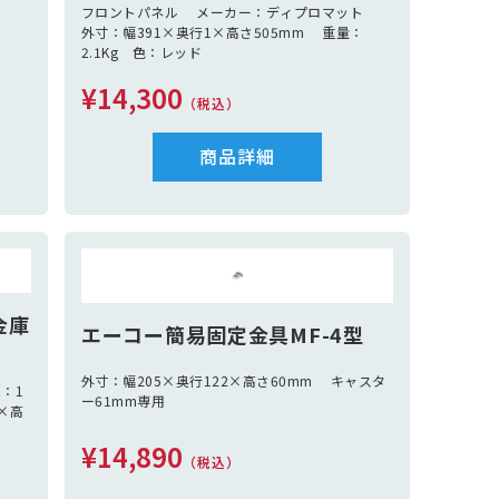
ット
フロントパネル メーカー：ディプロマット
：
外寸：幅391×奥行1×高さ505mm 重量：
2.1Kg 色：レッド
¥14,300
（税込）
商品詳細
金庫
エーコー簡易固定金具MF-4型
外寸：幅205×奥行122×高さ60mm キャスタ
：1
ー61mm専用
×高
¥14,890
品：引
（税込）