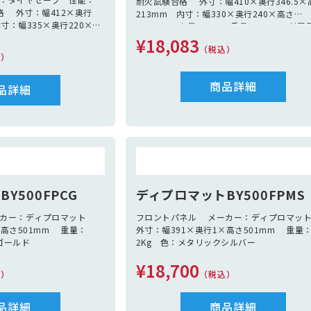
耐火試験合格 外寸：幅410×奥行346.5×
合格 外寸：幅412×奥行
213mm 内寸：幅330×奥行240×高さ
内寸：幅335×奥行220×高
105mm 容量：8.3L 重量：20Kg 付属
L 重量：29Kg 付属品：
トレー1枚 ※トレー内寸：幅312×奥行222
¥18,083
（税込）
さ39mm
込）
商品詳細
品詳細
Y500FPCG
ディプロマットBY500FPMS
ーカー：ディプロマット
フロントパネル メーカー：ディプロマ
×高さ501mm 重量：
外寸：幅391×奥行1×高さ501mm 重量
ゴールド
2Kg 色：メタリックシルバー
¥18,700
込）
（税込）
品詳細
商品詳細