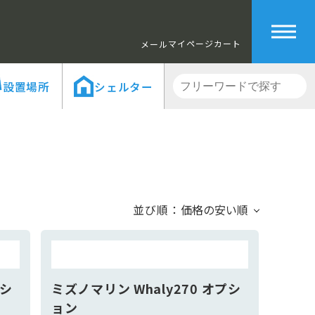
マイページ
カート
メール
設置場所
シェルター
並び順：
プシ
ミズノマリン Whaly270 オプシ
ョン