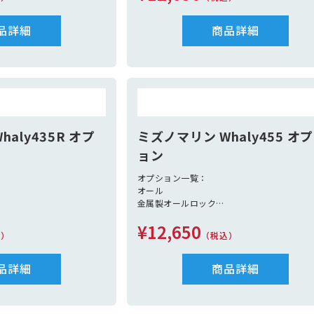
限定沿海仕様
航海灯 別途見積
品詳細
法定備品 別途見積（救命胴衣定員分、信号
商品詳細
炎、黒球、消化バケツ、アンカー、アンカー
プ、
係船ロープ2本、救命浮環、笛）
aly435R オプ
ミズノマリン Whaly455 オ
ョン
オプション一覧：
オール
金属製オールロック
435）
ベンチボックス（S）
¥12,650
70/435）
ベンチボックス（L）
込）
（税込）
ステンレスフレーム
ポリエチレンフレーム
レスフレームが必要）
品詳細
ビミニトップ（ステンレスフレームが必要）
商品詳細
レール
限定沿海仕様
航海灯 別途見積