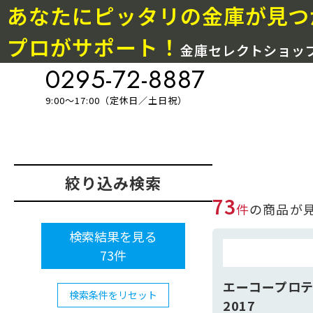
あなたにピッタリの金庫が見つ
プロがサポート！
金庫セレクトショ
0295-72-8887
9:00～17:00（定休日／土日祝）
絞り込み検索
73
件
の商品が
検索結果を見る
73
件
エーコープロ
検索条件をリセット
2017