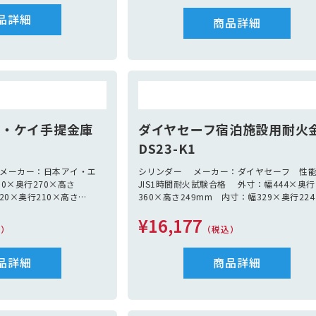
品詳細
商品詳細
ス・ケイ手提金庫
ダイヤセーフ宿泊施設用耐火
DS23-K1
 メーカー：日本アイ・エ
シリンダー メーカー：ダイヤセーフ 性
0×奥行270×高さ
JIS1時間耐火試験合格 外寸：幅444×奥行
20×奥行210×高さ
360×高さ249mm 内寸：幅329×奥行22
Kg 色：ダークグレー １カ
さ144mm 容量：11L 重量：29Kg 付
¥16,177
引出し1個 鍵2本
込）
（税込）
品詳細
商品詳細