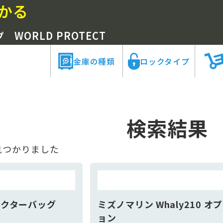
かる
WORLD PROTECT
ップ
金庫の種類
ロックタイプ
検索結果
見つかりました
テクターバッグ
ミズノマリン Whaly210 オ
ョン