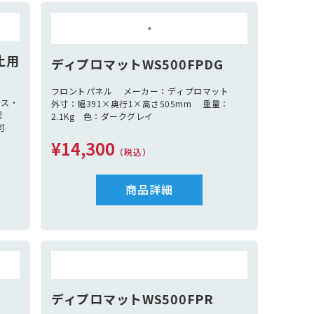
紅
法定備品 別途見積（救命胴衣定員分、信号紅
ロー
炎、黒球、消化バケツ、アンカー、アンカーロー
プ、
係船ロープ2本、救命浮環、笛）
止用
ディプロマットWS500FPDG
フロントパネル メーカー：ディプロマット
エス・
外寸：幅391×奥行1×高さ505mm 重量：
認
2.1Kg 色：ダークグレイ
可
¥14,300
（税込）
商品詳細
ディプロマットWS500FPR