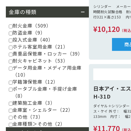
シリンダー メーカー：
金庫の種類
時間耐火試験合格 耐
行321×高さ153 内
さ77 容量：5.75L
耐火金庫
（509）
¥10,120
ク×シルバー 付属品
（税
防盗金庫
（9）
投入式金庫
（40）
商
ホテル客室用金庫
（21）
貴重品保管庫・ロッカー
（39）
耐火キャビネット
（53）
データ用金庫・メディア用金庫
（10）
学籍簿保管庫
（12）
日本アイ・エ
ポータブル金庫・手提げ金庫
（8）
H-31D
建築施工金庫
（3）
ダイヤル＋シリンダー
金庫室・シェルター
（22）
ス・ケイ 外寸： 幅31
その他
（73）
133mm 内寸： 幅2
重量：3.5K
金庫種類＞その他
（2）
¥11,770
（税