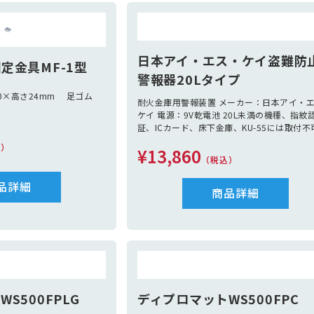
救命胴衣定員分、信号紅
法定備品 別途見積（救命胴衣定員分、信号
、アンカー、アンカーロー
炎、黒球、消化バケツ、アンカー、アンカー
プ、
浮環、笛）
係船ロープ2本、救命浮環、笛）
日本アイ・エス・ケイ盗難防
定金具MF-1型
警報器20Lタイプ
20×高さ24mm 足ゴム
耐火金庫用警報装置 メーカー：日本アイ・
ケイ 電源：9V乾電池 20L未満の機種、指紋
証、ICカード、床下金庫、KU-55には取付不
込）
¥13,860
（税込）
品詳細
商品詳細
S500FPLG
ディプロマットWS500FPC