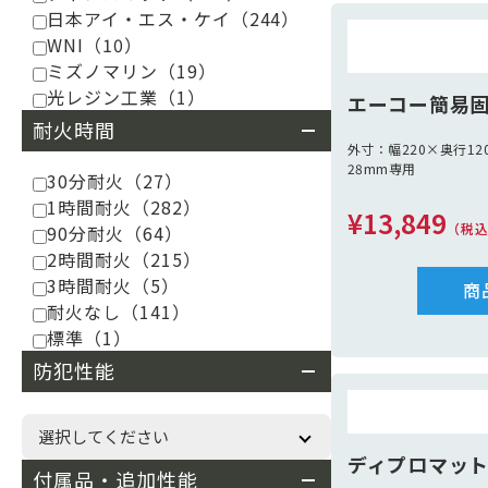
法定備品 別途見積（
日本アイ・エス・ケイ
（244）
炎、黒球、消化バケツ
WNI
（10）
プ、
係船ロープ2本、救命
ミズノマリン
（19）
光レジン工業
（1）
エーコー簡易固
耐火時間
外寸：幅220×奥行1
28mm専用
30分耐火
（27）
1時間耐火
（282）
¥13,849
（税
90分耐火
（64）
2時間耐火
（215）
3時間耐火
（5）
商
耐火なし
（141）
標準
（1）
防犯性能
ディプロマットW
付属品・追加性能