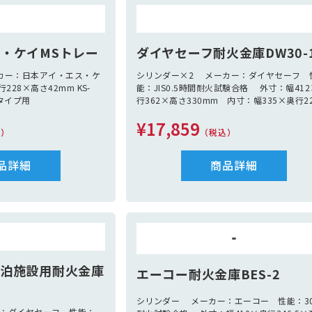
・ケイMSトレー
ダイヤセーフ耐火金庫DW30-
ーカー：日本アイ・エス・ケ
シリンダー×2 メーカー：ダイヤセーフ 
228×高さ42mm KS-
能：JIS0.5時間耐火試験合格 外寸：幅41
20タイプ用
行362×高さ330mm 内寸：幅335×奥行2
高さ230mm 容量：17L 重量：29Kg 付
¥17,859
品：引出し1個 左右鍵2本ずつ
込）
（税込）
品詳細
商品詳細
宿泊施設用耐火金庫
エーコー耐火金庫BES-2
シリンダー メーカー：エーコー 性能：3
：ダイヤセーフ 性能：