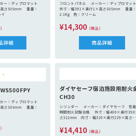
ーカー：ディプロマット
フロントパネル メーカー：ディプロマ
×高さ505mm 重量：
外寸：幅391×奥行1×高さ505mm 重量
レイ
2.1Kg 色：クリーム
¥14,300
込）
（税込）
品詳細
商品詳細
ダイヤセーフ宿泊施設用耐火
S500FPY
CH30
ーカー：ディプロマット
シリンダー メーカー：ダイヤセーフ 性能
×高さ505mm 重量：
時間耐火試験合格 外寸：幅400×奥行350
さ322mm 内寸：幅320×奥行229×高さ
224mm 容量：16L 重量：28Kg 付属
¥14,410
込）
出し1個
（税込）