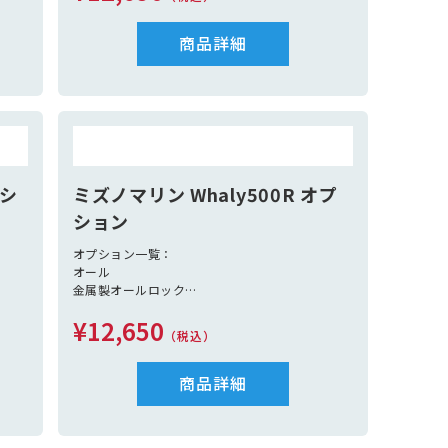
ステンレスフレーム
ポリエチレンフレーム
紅
ビミニトップ（ステンレスフレームが必要）
商品詳細
ロー
レール
限定沿海仕様
航海灯 別途見積
法定備品 別途見積（救命胴衣定員分、信号紅
炎、黒球、消化バケツ、アンカー、アンカーロー
プ、
係船ロープ2本、救命浮環、笛）
プシ
ミズノマリン Whaly500R オプ
ション
オプション一覧：
オール
金属製オールロック
ベンチボックス（S）
¥12,650
ベンチボックス（L）
（税込）
ステンレスフレーム
ポリエチレンフレーム
ビミニトップ（ステンレスフレームが必要）
商品詳細
レール
限定沿海仕様
航海灯 別途見積