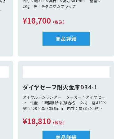
高さ
外寸：幅391×奥行1×高さ501mm 重量：
2Kg 色：チタニウムブラック
品：
×高
¥18,700
（税込）
商品詳細
ダイヤセーフ耐火金庫D34-1
ット
ダイヤル＋シリンダー メーカー：ダイヤセー
：
フ 性能：1時間耐火試験合格 外寸：幅433×
奥行400×高さ356mm 内寸：幅337×奥行
242×高さ237mｍ 容量：19L 重量：38Kg
¥18,810
付属品：引出し1個
（税込）
商品詳細