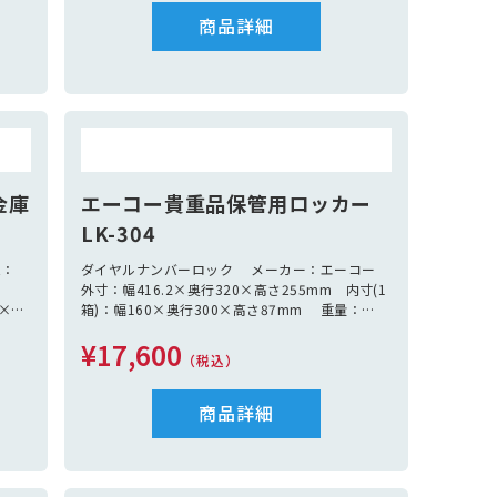
商品詳細
金庫
エーコー貴重品保管用ロッカー
LK-304
能：
ダイヤルナンバーロック メーカー：エーコー
外寸：幅416.2×奥行320×高さ255mm 内寸(1
4×高
箱)：幅160×奥行300×高さ87mm 重量：
属品：
5.5Kg
¥17,600
（税込）
商品詳細