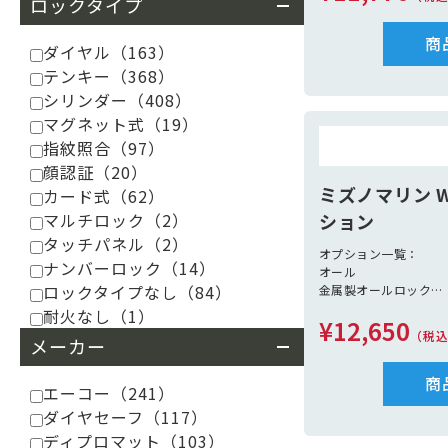
ロックタイプ
商
ダイヤル
（163）
テンキー
（368）
シリンダー
（408）
マグネット式
（19）
指紋照合
（97）
顔認証
（20）
ミズノマリン Wh
カード式
（62）
マルチロック
（2）
ション
タッチパネル
（2）
オプション一覧：
ナンバーロック
（14）
オール
ロックタイプなし
（84）
金属製オールロック
コンソール（310/370/
耐火なし
（1）
¥12,650
ベンチボックス（310/3
（税
メーカー
ステンレスフレーム
ポリエチレンフレーム
ビミニトップ（ステン
商
エーコー
（241）
レール
ダイヤセーフ
（117）
限定沿海仕様
航海灯 別途見積
ディプロマット
（103）