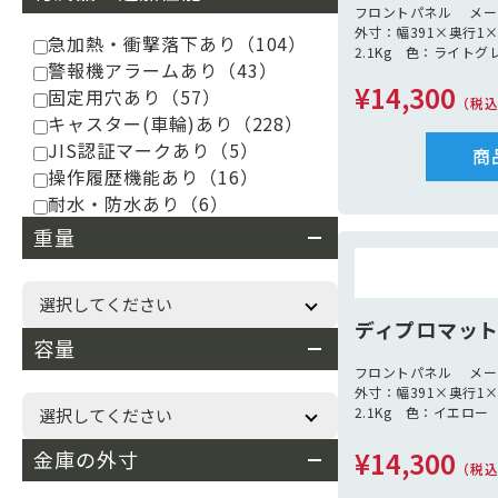
フロントパネル メ
外寸：幅391×奥行1
急加熱・衝撃落下あり
（104）
2.1Kg 色：ライトグ
警報機アラームあり
（43）
¥14,300
固定用穴あり
（57）
（税
キャスター(車輪)あり
（228）
JIS認証マークあり
（5）
商
操作履歴機能あり
（16）
耐水・防水あり
（6）
重量
ディプロマットW
容量
フロントパネル メ
外寸：幅391×奥行1
2.1Kg 色：イエロー
¥14,300
金庫の外寸
（税