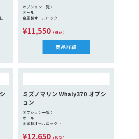
オプション一覧：
オール
紅
金属製オールロック
ロー
法定備品 別途見積（救命胴衣定員分、信号紅
¥11,550
炎、黒球、消化バケツ、アンカー、アンカーロー
（税込）
プ、
係船ロープ2本、救命浮環、笛）
商品詳細
プシ
ミズノマリン Whaly370 オプシ
ョン
オプション一覧：
オール
金属製オールロック
コンソール（310/370/435）
¥12,650
ベンチボックス（310/370/435）
（税込）