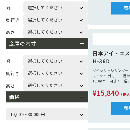
商
幅
奥行き
高さ
金庫の内寸
日本アイ・エ
H-36D
幅
ダイヤル＋シリンダー
奥行き
ス・ケイ 外寸： 幅36
153mm 内寸： 幅3
高さ
119mm 重量：4.4
¥15,840
ートン４台入り
（税
価格
商