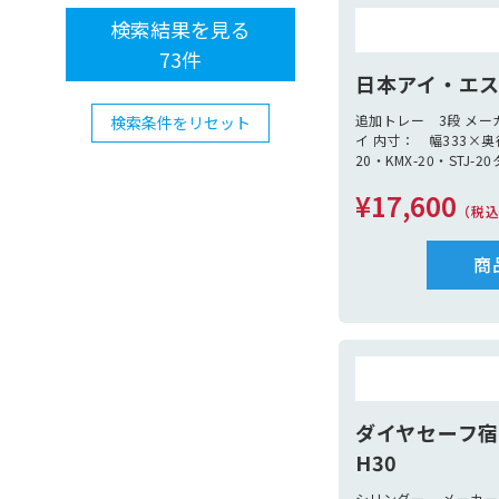
検索結果を見る
73
件
日本アイ・エス
追加トレー 3段 メ
検索条件をリセット
イ 内寸： 幅333×奥行
20・KMX-20・STJ-
¥17,600
（税
商
ダイヤセーフ
H30
シリンダー メーカー