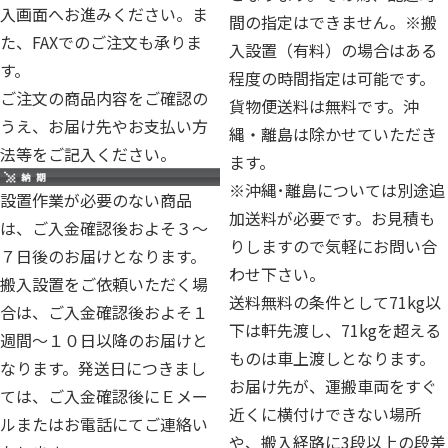
入画面へお進みください。ま
間の指定はできません。※搬
た、FAXでのご注文も承りま
入設置（有料）の場合はある
す。
程度の時間指定は可能です。
ご注文の商品内容をご確認の
貨物便送料は無料です。沖
うえ、お届け先やお支払い方
縄・離島は除かせていただき
法等をご記入ください。
ます。
※沖縄･離島については別途追
設置作業が必要のない商品
加送料が必要です。お見積も
は、ご入金確認後およそ３～
りしますので気軽にお問い合
７日後のお届けとなります。
わせ下さい。
搬入設置をご依頼いただく場
送料無料の条件として71kg以
合は、ご入金確認後およそ１
下は軒先渡し、71kgを超える
週間～１０日以降のお届けと
ものは車上渡しとなります。
なります。発送日につきまし
お届け先が、運搬車両をすぐ
ては、ご入金確認後にＥメー
近くに横付けできない場所
ルまたはお電話にてご連絡い
や、搬入経路に3段以上の段差