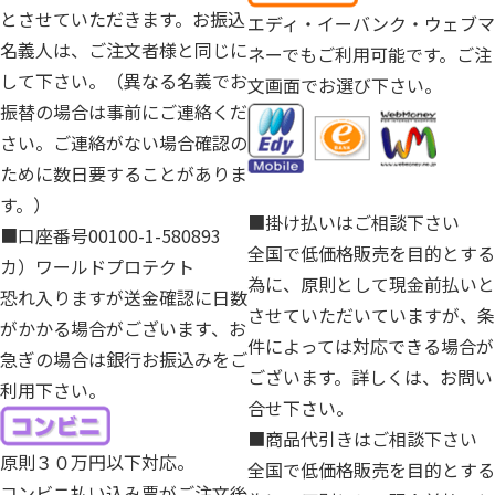
とさせていただきます。お振込
エディ・イーバンク・ウェブマ
名義人は、ご注文者様と同じに
ネーでもご利用可能です。ご注
して下さい。（異なる名義でお
文画面でお選び下さい。
振替の場合は事前にご連絡くだ
さい。ご連絡がない場合確認の
ために数日要することがありま
す。）
■掛け払いはご相談下さい
■口座番号00100-1-580893
全国で低価格販売を目的とする
カ）ワールドプロテクト
為に、原則として現金前払いと
恐れ入りますが送金確認に日数
させていただいていますが、条
がかかる場合がございます、お
件によっては対応できる場合が
急ぎの場合は銀行お振込みをご
ございます。詳しくは、お問い
利用下さい。
合せ下さい。
■商品代引きはご相談下さい
原則３０万円以下対応。
全国で低価格販売を目的とする
コンビニ払い込み票がご注文後