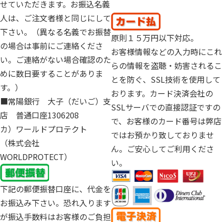
せていただきます。お振込名義
人は、ご注文者様と同じにして
下さい。（異なる名義でお振替
原則１５万円以下対応。
の場合は事前にご連絡くださ
お客様情報などの入力時にこれ
い。ご連絡がない場合確認のた
らの情報を盗聴・妨害されるこ
めに数日要することがありま
とを防ぐ、SSL技術を使用して
す。）
おります。カード決済会社の
■常陽銀行 大子（だいご）支
SSLサーバでの直接認証ですの
店 普通口座1306208
で、お客様のカード番号は弊店
カ）ワールドプロテクト
ではお預かり致しておりませ
（株式会社
ん。ご安心してご利用くださ
WORLDPROTECT）
い。
下記の郵便振替口座に、代金を
お振込み下さい。恐れ入ります
が振込手数料はお客様のご負担