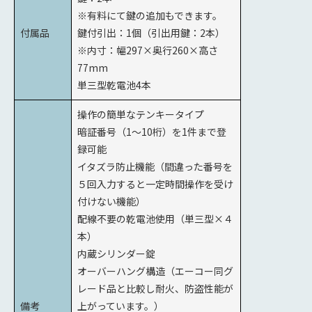
※有料にて鍵の追加もできます。
付属品
鍵付引出：1個（引出用鍵：2本）
※内寸：幅297×奥行260×高さ
77mm
単三型乾電池4本
操作の簡単なテンキータイプ
暗証番号（1～10桁）を1件まで登
録可能
イタズラ防止機能（間違った番号を
５回入力すると一定時間操作を受け
付けない機能）
配線不要の乾電池使用（単三型×４
本）
内蔵シリンダー錠
オーバーハング構造（エーコー同グ
レード品と比較し耐火、防盗性能が
備考
上がっています。）