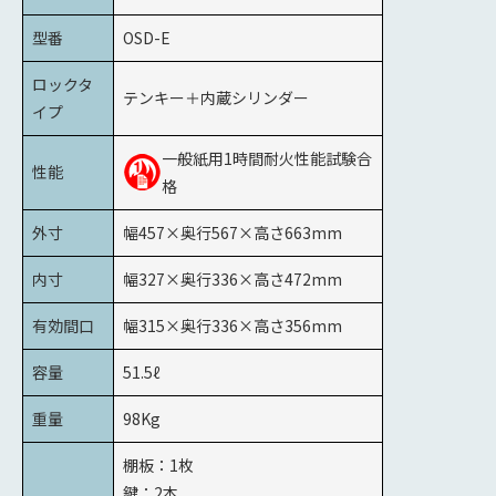
型番
OSD-E
ロックタ
テンキー＋内蔵シリンダー
イプ
一般紙用1時間耐火性能試験合
性能
格
外寸
幅457×奥行567×高さ663mm
内寸
幅327×奥行336×高さ472mm
有効間口
幅315×奥行336×高さ356mm
容量
51.5ℓ
重量
98Kg
棚板：1枚
鍵：2本